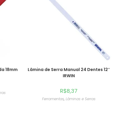
ada 18mm
Lâmina de Serra Manual 24 Dentes 12″
IRWIN
R$
8,37
rras
Ferramentas
,
Lâminas e Serras