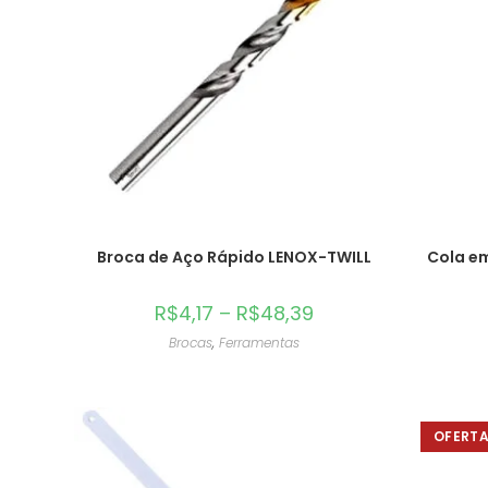
Broca de Aço Rápido LENOX-TWILL
Cola em
R$
4,17
–
R$
48,39
Brocas
,
Ferramentas
OFERTA