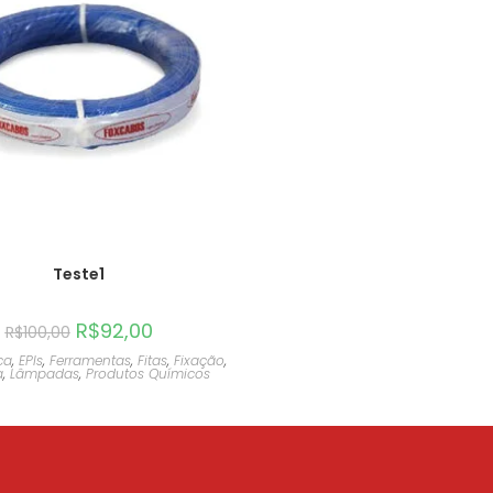
Teste1
R$
92,00
R$
100,00
ca
,
EPIs
,
Ferramentas
,
Fitas
,
Fixação
,
a
,
Lâmpadas
,
Produtos Químicos