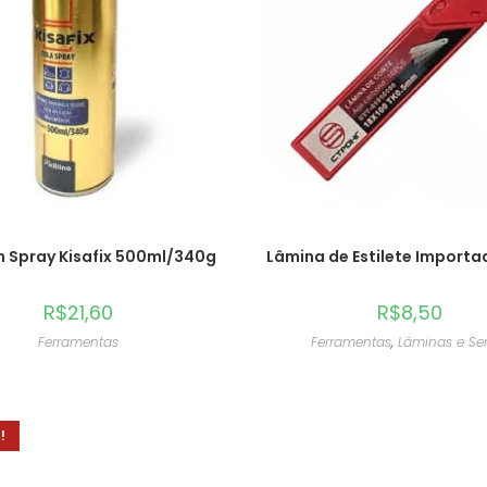
 Spray Kisafix 500ml/340g
Lâmina de Estilete Import
R$
21,60
R$
8,50
Ferramentas
Ferramentas
,
Lâminas e Se
!