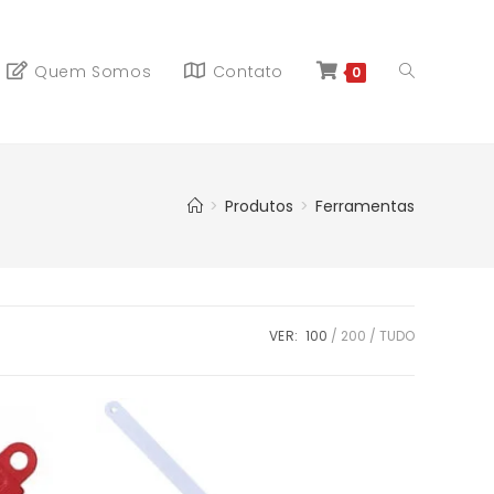
Quem Somos
Contato
0
>
Produtos
>
Ferramentas
VER:
100
200
TUDO