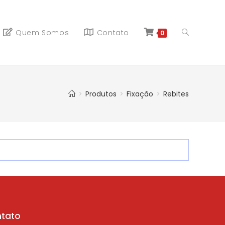
Quem Somos
Contato
0
>
Produtos
>
Fixação
>
Rebites
tato