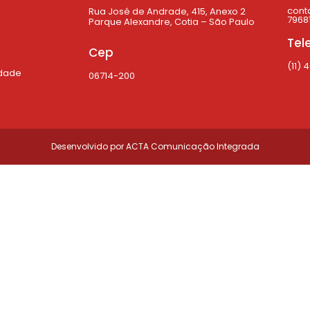
cont
Rua José de Andrade, 415, Anexo 2
79681
Parque Alexandre, Cotia – São Paulo
Tel
Cep
(11) 
idade
06714-200
Desenvolvido por
ACTA Comunicação Integrada