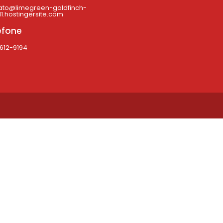
ato@limegreen-goldfinch-
1.hostingersite.com
efone
4612-9194