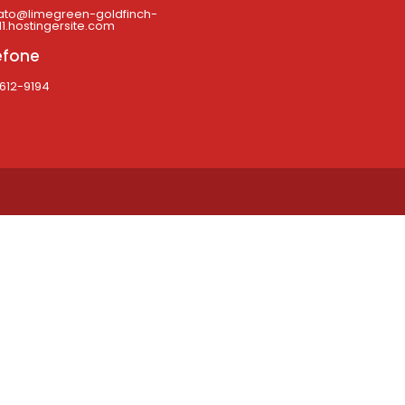
ato@limegreen-goldfinch-
1.hostingersite.com
efone
4612-9194