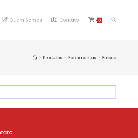
Quem Somos
Contato
0
>
Produtos
>
Ferramentas
>
Fresas
tato