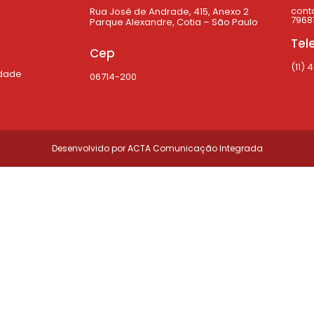
cont
Rua José de Andrade, 415, Anexo 2
79681
Parque Alexandre, Cotia – São Paulo
Tel
Cep
(11) 
idade
06714-200
Desenvolvido por
ACTA Comunicação Integrada