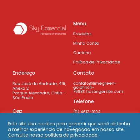
Menu
Produtos
Minha Conta
Carrinho
Política de Privacidade
Endereço
Contato
contato@limegreen-
Rua José de Andrade, 415,
goldfinch-
Anexo 2
796811.hostingersite.com
Parque Alexandre, Cotia –
São Paulo
Telefone
Cep
(11) 4612-9194
06714-200
Este site usa cookies para garantir que você obtenha
a melhor experiência de navegação em nosso site.
Consulte nossa política de privacidade.