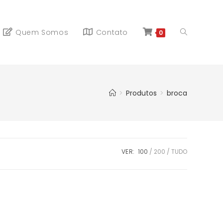
Quem Somos
Contato
0
>
Produtos
>
broca
VER:
100
200
TUDO