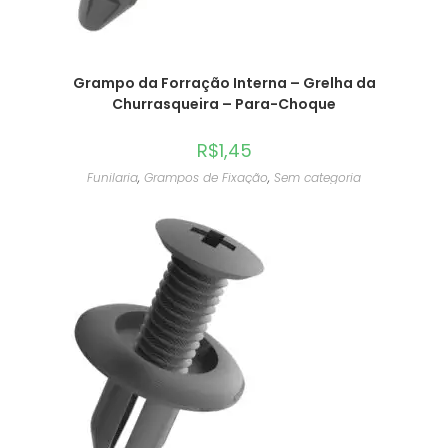
Grampo da Forração Interna – Grelha da
Churrasqueira – Para-Choque
R$
1,45
Funilaria
,
Grampos de Fixação
,
Sem categoria