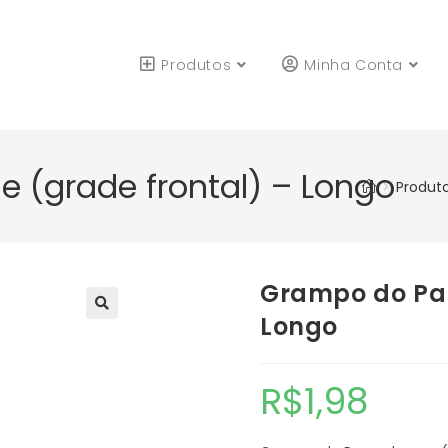
Produtos
Minha Conta
 (grade frontal) – Longo
>
Produt
Grampo do Par
Longo
R$
1,98