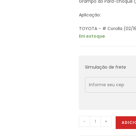
Grampo do Para-choque (g
Aplicação:
TOYOTA – # Corolla (02/18) 
Em estoque
Simulação de frete
-
+
ADICI