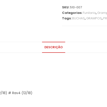
SKU:
510-007
Categorias:
Funilaria
,
Gramp
Tags:
BUCHAS
,
GRAMPOS
,
PR
DESCRIÇÃO
2/18) # Rav4 (12/18)