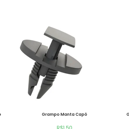
e
Grampo Manta Capô
G
R$
1,50