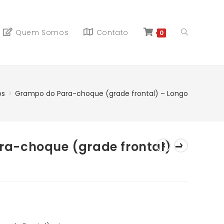
Quem Somos
Contato
0
os
>
Grampo do Para-choque (grade frontal) – Longo
a-choque (grade frontal) –