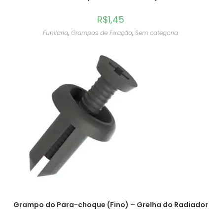
R$
1,45
Funilaria
,
Grampos de Fixação
,
Sem categoria
Grampo do Para-choque (Fino) – Grelha do Radiador