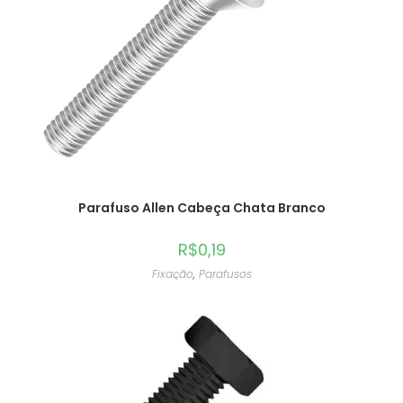
Parafuso Allen Cabeça Chata Branco
R$
0,19
Fixação
,
Parafusos