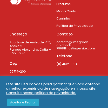
Produtos
Minha Conta
Carrinho
Política de Privacidade
Endereço
Contato
contato@limegreen-
Rua José de Andrade, 415,
goldfinch-
Anexo 2
796811.hostingersite.com
Parque Alexandre, Cotia –
São Paulo
Telefone
Cep
(11) 4612-9194
06714-200
Este site usa cookies para garantir que você obtenha
a melhor experiência de navegação em nosso site.
Consulte nossa política de privacidade.
Desenvolvido por
ACTA Comunicação Integrada
Aceitar e Fechar