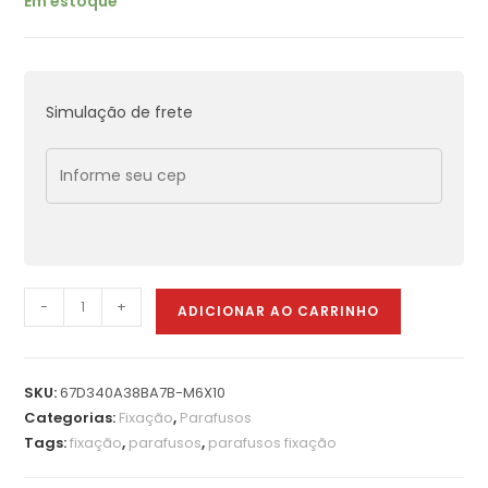
Em estoque
Simulação de frete
-
+
ADICIONAR AO CARRINHO
SKU:
67D340A38BA7B-M6X10
Categorias:
Fixação
,
Parafusos
Tags:
fixação
,
parafusos
,
parafusos fixação